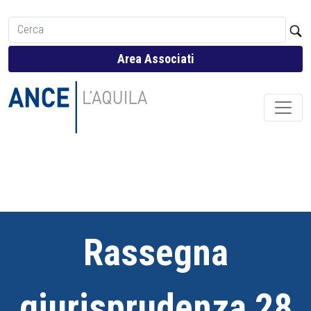
Area Associati
Rassegna
giurisprudenza 28