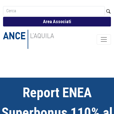
Area Associati
Report ENEA
Superbonus 110% al