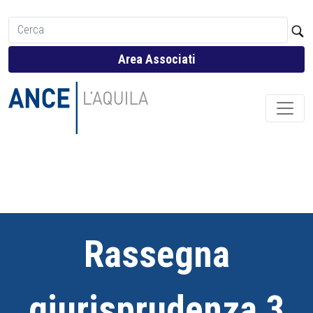
Area Associati
Rassegna
giurisprudenza 3