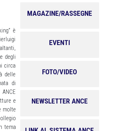
MAGAZINE/RASSEGNE
king” è
erluigi
EVENTI
altanti,
e degli
i circa
FOTO/VIDEO
à delle
nata di
di ANCE
NEWSLETTER ANCE
tture e
e molte
ollegio
un tema
LINK AL SISTEMA ANCE