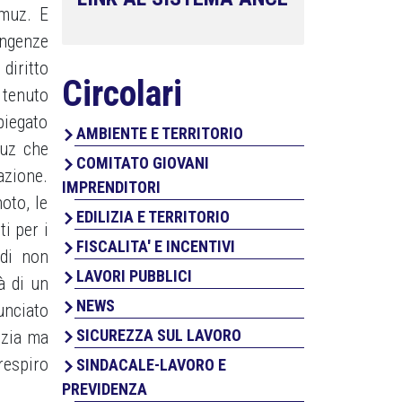
rmuz. E
ingenze
 diritto
Circolari
 tenuto
piegato
AMBIENTE E TERRITORIO
muz che
COMITATO GIOVANI
azione.
IMPRENDITORI
oto, le
EDILIZIA E TERRITORIO
i per i
FISCALITA' E INCENTIVI
 di non
LAVORI PUBBLICI
à di un
NEWS
unciato
SICUREZZA SUL LAVORO
lizia ma
respiro
SINDACALE-LAVORO E
PREVIDENZA