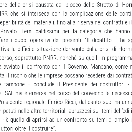
ere della crisi causata dal blocco dello Stretto di Ho
PNRR che si interseca con la complicazione delle cont
ibilità dei materiali, fino alla riserva nei contratti e il
 Privato. Temi caldissimi per la categoria che hanno
fare i dubbi operativi dei presenti. “Il dibattito – ha s
iva la difficile situazione derivante dalla crisi di Hor
in corso, soprattutto PNRR, nonché su quelli in programm
 avviato il confronto con il Governo. Mancano, come n
ta il rischio che le imprese possano recedere dai contratt
dea tampone – conclude il Presidente dei costruttori -
 dei SAL ma è emersa nel corso del convegno la necessit
Presidente regionale Enrico Ricci, dal canto suo, ha ann
petuti nelle altre territoriali abruzzesi sui temi dell’edi
 - è quella di aprirsi ad un confronto su temi di ampio 
uttori oltre il costruire”.