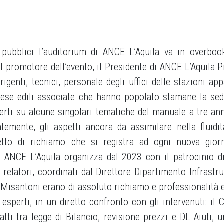
 pubblici l’auditorium di ANCE L’Aquila va in overboo
 promotore dell’evento, il Presidente di ANCE L’Aquila Pi
rigenti, tecnici, personale degli uffici delle stazioni app
rese edili associate che hanno popolato stamane la sed
perti su alcune singolari tematiche del manuale a tre ann
ntemente, gli aspetti ancora da assimilare nella fluidit
etto di richiamo che si registra ad ogni nuova gior
e ANCE L’Aquila organizza dal 2023 con il patrocinio 
relatori, coordinati dal Direttore Dipartimento Infrastru
 Misantoni erano di assoluto richiamo e professionalità 
sperti, in un diretto confronto con gli intervenuti: il C
atti tra legge di Bilancio, revisione prezzi e DL Aiuti, 