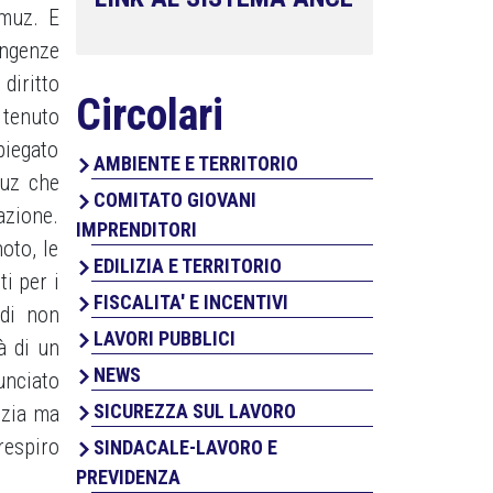
rmuz. E
ingenze
 diritto
Circolari
 tenuto
piegato
AMBIENTE E TERRITORIO
muz che
COMITATO GIOVANI
azione.
IMPRENDITORI
oto, le
EDILIZIA E TERRITORIO
i per i
FISCALITA' E INCENTIVI
 di non
LAVORI PUBBLICI
à di un
NEWS
unciato
SICUREZZA SUL LAVORO
lizia ma
respiro
SINDACALE-LAVORO E
PREVIDENZA