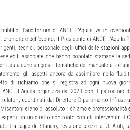
 pubblici l’auditorium di ANCE L’Aquila va in overboo
 promotore dell’evento, il Presidente di ANCE L’Aquila Pi
rigenti, tecnici, personale degli uffici delle stazioni app
rese edili associate che hanno popolato stamane la sed
perti su alcune singolari tematiche del manuale a tre ann
ntemente, gli aspetti ancora da assimilare nella fluidit
etto di richiamo che si registra ad ogni nuova gior
e ANCE L’Aquila organizza dal 2023 con il patrocinio 
relatori, coordinati dal Direttore Dipartimento Infrastru
 Misantoni erano di assoluto richiamo e professionalità 
sperti, in un diretto confronto con gli intervenuti: il C
atti tra legge di Bilancio, revisione prezzi e DL Aiuti, 