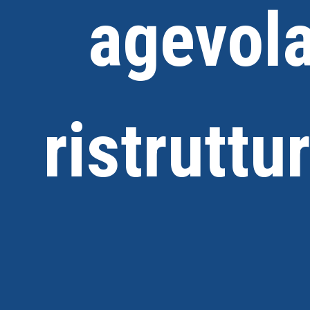
agevola
ristruttu