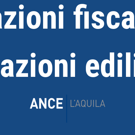
zioni fiscal
razioni edi