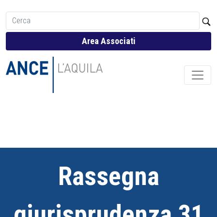
Area Associati
Rassegna
giurisprudenza 31