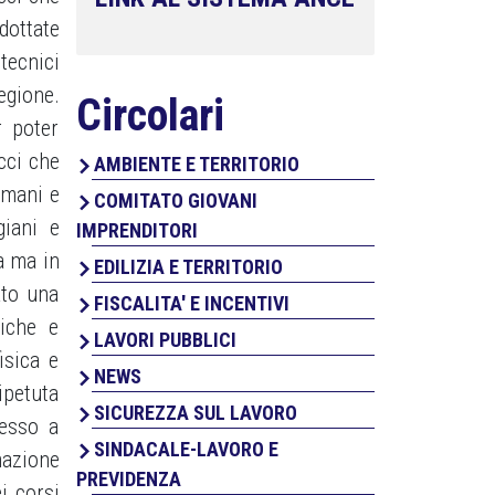
dottate
tecnici
egione.
Circolari
r poter
icci che
AMBIENTE E TERRITORIO
 mani e
COMITATO GIOVANI
giani e
IMPRENDITORI
a ma in
EDILIZIA E TERRITORIO
ato una
FISCALITA' E INCENTIVI
iche e
LAVORI PUBBLICI
isica e
NEWS
ipetuta
SICUREZZA SUL LAVORO
messo a
SINDACALE-LAVORO E
mazione
PREVIDENZA
i corsi