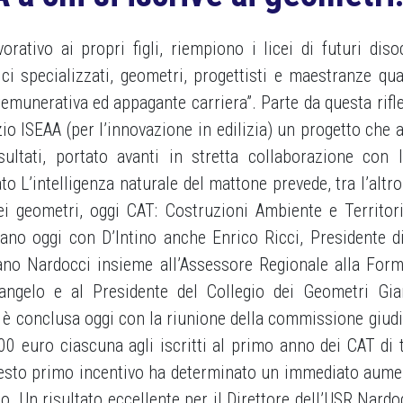
orativo ai propri figli, riempiono i licei di futuri diso
i specializzati, geometri, progettisti e maestranze qual
remunerativa ed appagante carriera”. Parte da questa rifl
io ISEAA (per l’innovazione in edilizia) un progetto che a
ltati, portato avanti in stretta collaborazione con l’
o L’intelligenza naturale del mattone prevede, tra l’altro
 dei geometri, oggi CAT: Costruzioni Ambiente e Territori
’erano oggi con D’Intino anche Enrico Ricci, Presidente 
iano Nardocci insieme all’Assessore Regionale alla For
angelo e al Presidente del Collegio dei Geometri Gi
 è conclusa oggi con la riunione della commissione giudi
0 euro ciascuna agli iscritti al primo anno dei CAT di t
uesto primo incentivo ha determinato un immediato aume
co. Un risultato eccellente per il Direttore dell’USR Nardo