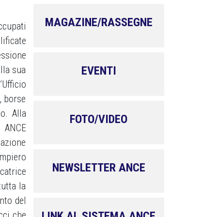
MAGAZINE/RASSEGNE
ccupati
ificate
essione
lla sua
EVENTI
Ufficio
, borse
o. Alla
FOTO/VIDEO
di ANCE
mazione
ampiero
NEWSLETTER ANCE
catrice
utta la
nto del
cci che
LINK AL SISTEMA ANCE