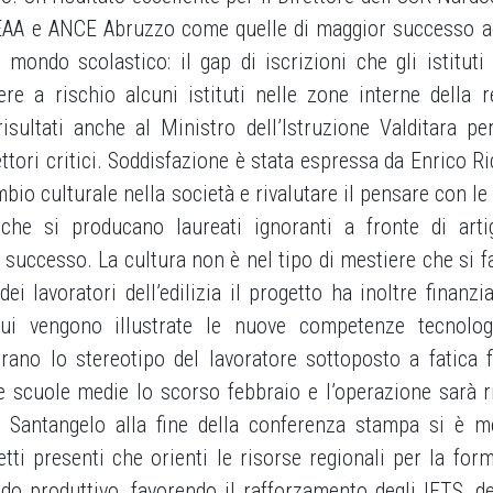
SEAA e ANCE Abruzzo come quelle di maggior successo a
mondo scolastico: il gap di iscrizioni che gli istituti 
ere a rischio alcuni istituti nelle zone interne della r
risultati anche al Ministro dell’Istruzione Valditara pe
settori critici. Soddisfazione è stata espressa da Enrico R
io culturale nella società e rivalutare il pensare con le
 che si producano laureati ignoranti a fronte di arti
o successo. La cultura non è nel tipo di mestiere che si f
ei lavoratori dell’edilizia il progetto ha inoltre finanzi
i vengono illustrate le nuove competenze tecnolog
erano lo stereotipo del lavoratore sottoposto a fatica f
le scuole medie lo scorso febbraio e l’operazione sarà r
re Santangelo alla fine della conferenza stampa si è 
tti presenti che orienti le risorse regionali per la for
do produttivo, favorendo il rafforzamento degli IFTS, de