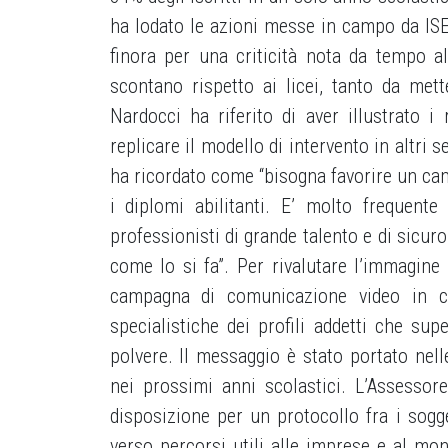
ha lodato le azioni messe in campo da I
finora per una criticità nota da tempo al 
scontano rispetto ai licei, tanto da mett
Nardocci ha riferito di aver illustrato i 
replicare il modello di intervento in altri 
ha ricordato come “bisogna favorire un camb
i diplomi abilitanti. E’ molto frequente
professionisti di grande talento e di sicur
come lo si fa”. Per rivalutare l’immagine d
campagna di comunicazione video in cu
specialistiche dei profili addetti che sup
polvere. Il messaggio è stato portato nel
nei prossimi anni scolastici. L’Assesso
disposizione per un protocollo fra i sogge
verso percorsi utili alle imprese e al mon